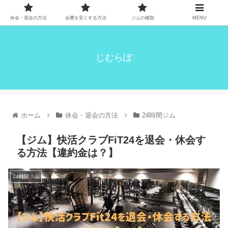
休会・退会の方法
会費を安くする方法
ジムの種類
MENU
じむらぼ
ホーム
休会・退会の方法
24時間ジム
【ジム】快活クラブFiT24を退会・休会す
る方法【違約金は？】
24時間ジム