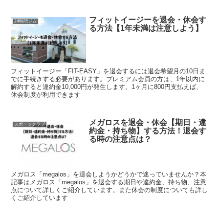
フィットイージーを退会・休会す
24時間ジム
る方法【1年未満は注意しよう】
フィットイージー「FIT-EASY」を退会するには退会希望月の10日ま
でに手続きする必要があります。プレミアム会員の方は、1年以内に
解約すると違約金10,000円が発生します。1ヶ月に800円支払えば、
休会制度が利用できます
メガロスを退会・休会【期日・違
スポーツクラブ
約金・持ち物】する方法！退会す
る時の注意点は？
メガロス「megalos」を退会しようかどうかで迷っていませんか？本
記事はメガロス「megalos」を退会する期日や違約金、持ち物、注意
点について詳しくご紹介しています。また休会の制度についても詳し
くご紹介しています