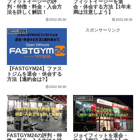
フィットイージーの評
フィットイージーを退
判・特徴・料金・入会方
会・休会する方法【1年未
法を詳しく解説！
満は注意しよう】
2022.09.30
2022.09.30
スポンサーリンク
24時間ジム
【FASTGYM24】ファス
トジムを退会・休会する
方法【違約金は?】
2022.09.30
24時間ジム
24時間ジム
FASTGYM24の評判・特
ジョイフィットを退会・