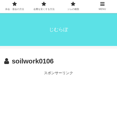
休会・退会の方法
会費を安くする方法
ジムの種類
MENU
じむらぼ
soilwork0106
スポンサーリンク