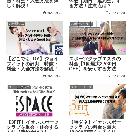
徴・料金・入会方法を詳
休会【期日・違約金】す
しく解説！
る方法！注意点は？
2022.09.30
2022.09.30
24時間ジム
スポーツクラブ
【どこでもJOY】ジョイ
スポーツクラブエスタの
フィットの評判・特徴・
料金【1回最大2,530円
料金・入会方法を解説！
OFF】を安くする方法
2022.09.30
2022.09.30
スポーツクラブ
スポーツクラブ
【3FIT】イオンスポーツ
【特ダネ】イオンスポー
クラブを退会・休会する
ツクラブの料金を最大